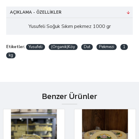
AÇIKLAMA - ÖZELLIKLER
Yusufeli Soğuk Sıkım pekmez 1000 gr
Etiketler:
Yusufeli
(Organik)Köy
Dut
Pekmezi
1
kg
Benzer Ürünler