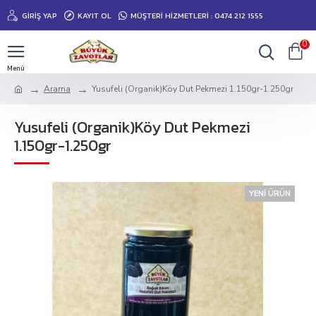
GIRIŞ YAP
KAYIT OL
MÜŞTERİ HİZMETLERİ : 0474 212 1555
0
Arama
Yusufeli (Organik)Köy Dut Pekmezi 1.150gr-1.250gr
Yusufeli (Organik)Köy Dut Pekmezi
1.150gr-1.250gr
YENI ÜRÜN