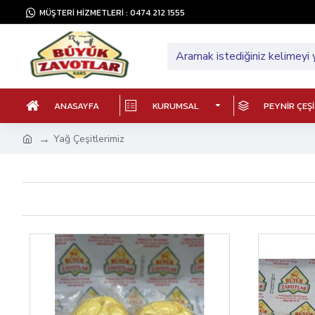
MÜŞTERİ HİZMETLERİ : 0474 212 1555
ANASAYFA
KURUMSAL
PEYNIR ÇEŞ
Yağ Çeşitlerimiz