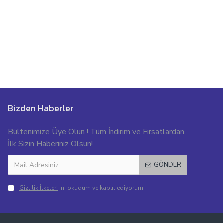
Bizden Haberler
Bültenimize Üye Olun ! Tüm İndirim ve Fırsatlardan
İlk Sizin Haberiniz Olsun!
GÖNDER
Gizlilik İlkeleri
'ni okudum ve kabul ediyorum.