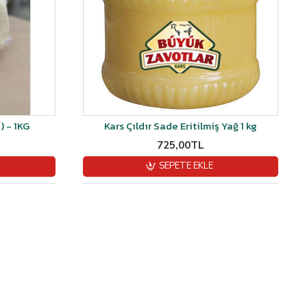
) - 1KG
Kars Çıldır Sade Eritilmiş Yağ 1 kg
725,00TL
SEPETE EKLE