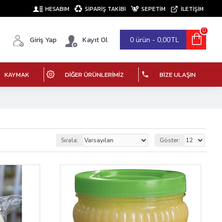
HESABIM
SIPARIŞ TAKIBI
SEPETIM
İLETİŞİM
0
Giriş Yap
Kayıt Ol
0 ürün - 0,00TL
KAYMAK
DIĞER ÜRÜNLERIMIZ
BIZE ULAŞIN
Sırala:
Göster: