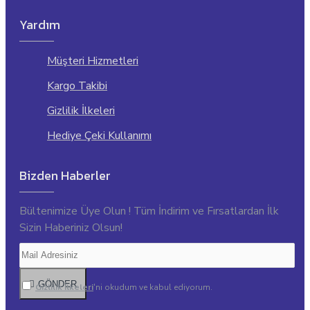
Yardım
Müşteri Hizmetleri
Kargo Takibi
Gizlilik İlkeleri
Hediye Çeki Kullanımı
Bizden Haberler
Bültenimize Üye Olun ! Tüm İndirim ve Fırsatlardan İlk
Sizin Haberiniz Olsun!
GÖNDER
Gizlilik İlkeleri
'ni okudum ve kabul ediyorum.