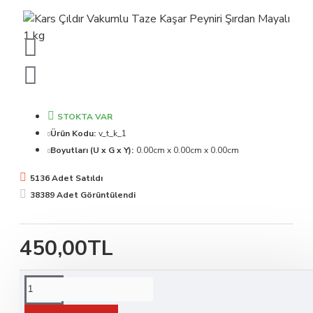
STOKTA VAR
Ürün Kodu:
v_t_k_1
Boyutları (U x G x Y):
0.00cm x 0.00cm x 0.00cm
5136 Adet Satıldı
38389 Adet Görüntülendi
450,00TL
Bu Ürünü Sevdiklerinize Önerebilirsiniz