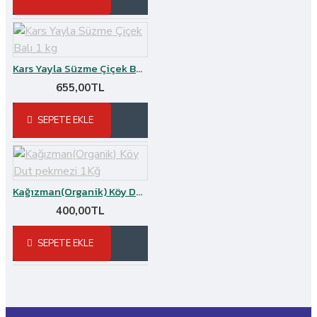
Kars Yayla Süzme Çiçek Balı 1 kg
655,00TL
SEPETE EKLE
Kağızman(Organik) Köy Dut pekmezi 1Kğ
400,00TL
SEPETE EKLE