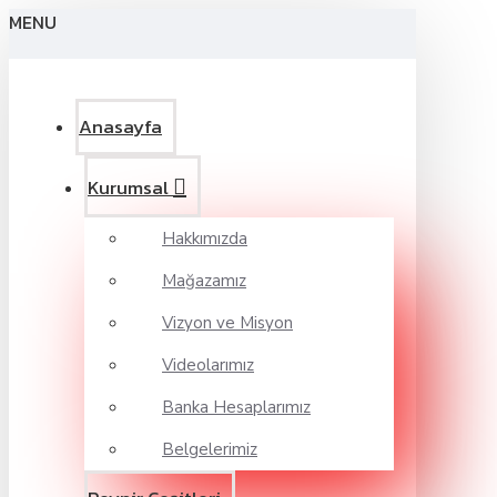
MENU
Anasayfa
Kurumsal
Hakkımızda
Mağazamız
Vizyon ve Misyon
Videolarımız
Banka Hesaplarımız
Belgelerimiz