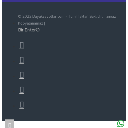
© 2022 Buyukzavotlar.com - Tüm Hakları Saklıdır. | İzinsiz
Kopyalanamaz |
Bir Enter®