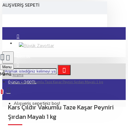
ALIŞVERIŞ SEPETI
GIRIŞ YAP
KAYIT OL
Menu
MÜŞTERİ HİZMETLERİ : 0474 212 1555
Arama
0 ürün - 0,00TL
Kars Çıldır Vakumlu Taze Kaşar Peyniri Şırdan Mayalı 1 kg
0
Alışveriş sepetiniz boş!
Kars Çıldır Vakumlu Taze Kaşar Peyniri
Şırdan Mayalı 1 kg