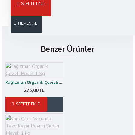
SEPETE EKLE
Etiketler:
kars
vakumlu
taze
kaşar
büyükzavotlar şirden mayalı peyniri
şirden
HEMEN AL
Benzer Ürünler
Kağızman Organik Çevizli Pestil 1 Kğ
275,00TL
SEPETE EKLE