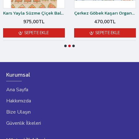
Kars Yayla Süzme Çiçek Balı 1,5 kg
Çerkez Göbek Kaşarı Organik Şırdan Mayalı 1 kg
975,00TL
470,00TL
SEPETE EKLE
SEPETE EKLE
Kurumsal
Ana Sayfa
Hakkımızda
Bize Ulaşın
Güvenlik İlkeleri