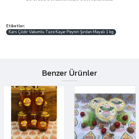
Etiketler:
Kars Çıldır Vakumlu Taze Kaşar Peyniri Şırdan Mayalı 1 kg
Benzer Ürünler