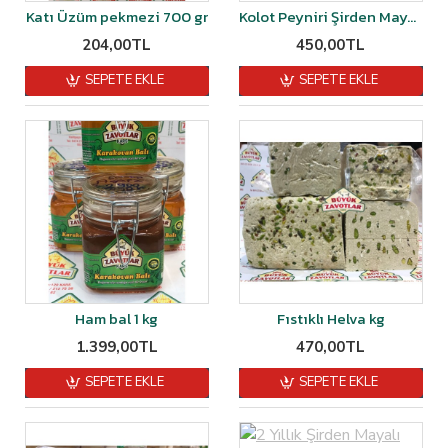
Katı Üzüm pekmezi 700 gr
Kolot Peyniri Şirden Mayalı 1 kg
204,00TL
450,00TL
SEPETE EKLE
SEPETE EKLE
Ham bal 1 kg
Fıstıklı Helva kg
1.399,00TL
470,00TL
SEPETE EKLE
SEPETE EKLE