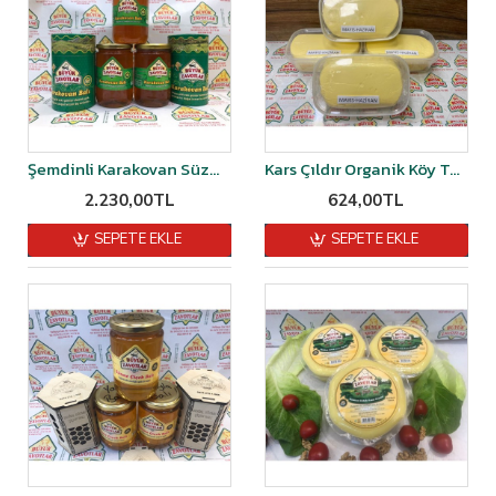
Şemdinli Karakovan Süzme Balı 1 kg
Kars Çıldır Organik Köy Tereyağı 1 kg
2.230,00TL
624,00TL
SEPETE EKLE
SEPETE EKLE