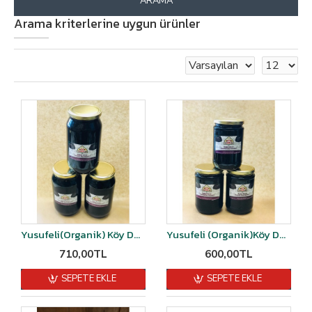
ARAMA
Arama kriterlerine uygun ürünler
Yusufeli(Organik) Köy Dut Pekmezi 1,400 kğ-1450 kğ arası
Yusufeli (Organik)Köy Dut Pekmezi 1.150gr-1.250gr
710,00TL
600,00TL
SEPETE EKLE
SEPETE EKLE