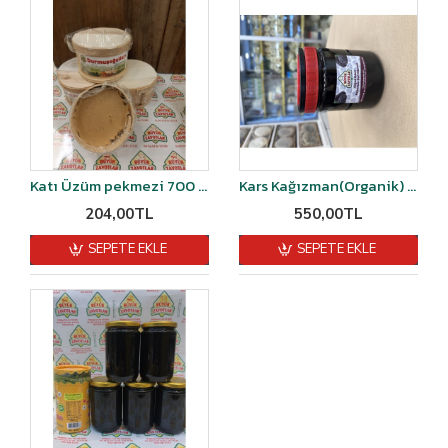
Katı Üzüm pekmezi 700 gr
Kars Kağızman(Organik) Köy Dut pekmezi 1.400gr-1.450gr arası kg
204,00TL
550,00TL
SEPETE EKLE
SEPETE EKLE