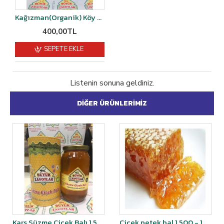
Kağızman(Organik) Köy Dut pekmezi 1Kğ
400,00TL
SEPETE EKLE
Listenin sonuna geldiniz.
DIĞER ÜRÜNLERIMIZ
Kars Süzme Çiçek Balı 1,5 kg
Çiçek petek bal 1,500 - 1,600 kg