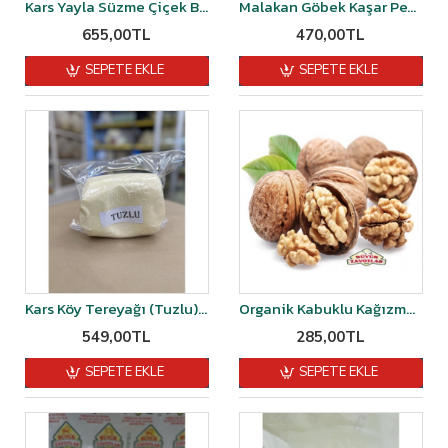
Kars Yayla Süzme Çiçek Balı 1 kg
Malakan Göbek Kaşar Peyniri Şirden Mayalı 1 kg
655,00TL
470,00TL
SEPETE EKLE
SEPETE EKLE
Kars Köy Tereyağı (Tuzlu) - 1KG
Organik Kabuklu Kağızman Cevizi 1 kg
549,00TL
285,00TL
SEPETE EKLE
SEPETE EKLE