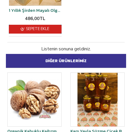
1 Yıllık Şirden Mayalı Olgunlaştırılmış Malakan Kaşar Peyniri 1 kg vakumlu
486,00TL
SEPETE EKLE
Listenin sonuna geldiniz.
DIĞER ÜRÜNLERIMIZ
Organik Kabuklu Kağızman Cevizi 1 kg
Kars Yayla Süzme Çiçek Balı 1,5 kg