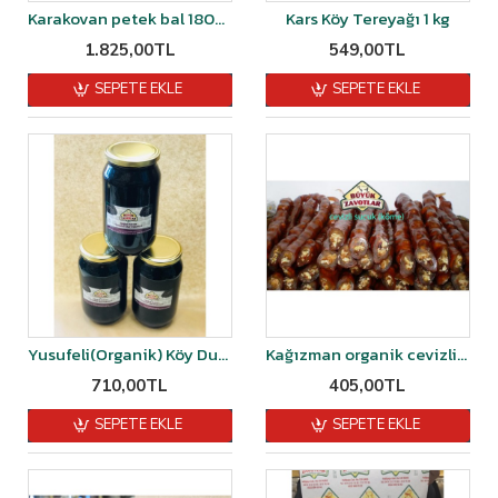
Karakovan petek bal 1800 ile 1900 gr arası
Kars Köy Tereyağı 1 kg
1.825,00TL
549,00TL
SEPETE EKLE
SEPETE EKLE
Yusufeli(Organik) Köy Dut Pekmezi 1,400 kğ-1450 kğ arası
Kağızman organik cevizli sucuk (köme) 1kğ
710,00TL
405,00TL
SEPETE EKLE
SEPETE EKLE