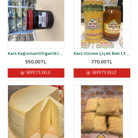
Kars Kağızman(Organik) Köy Dut pekmezi 1.400gr-1.450gr arası kg
Kars Süzme Çiçek Balı 1,5 kg
550,00TL
770,00TL
SEPETE EKLE
SEPETE EKLE