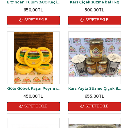
Erzincan Tulum %80 Keçi Sütü % 20 Koyun Sütü Şirden Mayalı 1 kğ
Kars Çiçek süzme bal 1 kg
650,00TL
500,00TL
SEPETE EKLE
SEPETE EKLE
Göle Göbek Kaşar Peyniri Organik Şırdan Mayalı 1 kg
Kars Yayla Süzme Çiçek Balı 1 kg
450,00TL
655,00TL
SEPETE EKLE
SEPETE EKLE