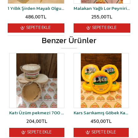
1 Yıllık Şirden Mayalı Olgunlaştırılmış Malakan Kaşar Peyniri 1 kg vakumlu
Malakan Yağlı Lor Peyniri 500 gr
486,00TL
255,00TL
SEPETE EKLE
SEPETE EKLE
Benzer Ürünler
Katı Üzüm pekmezi 700 gr
Kars Sarıkamış Göbek Kaşarı Şirden Mayalı 1 kg
204,00TL
450,00TL
SEPETE EKLE
SEPETE EKLE