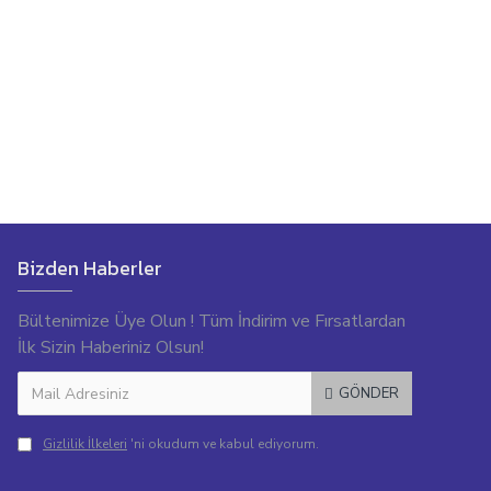
Bizden Haberler
Bültenimize Üye Olun ! Tüm İndirim ve Fırsatlardan
İlk Sizin Haberiniz Olsun!
GÖNDER
Gizlilik İlkeleri
'ni okudum ve kabul ediyorum.