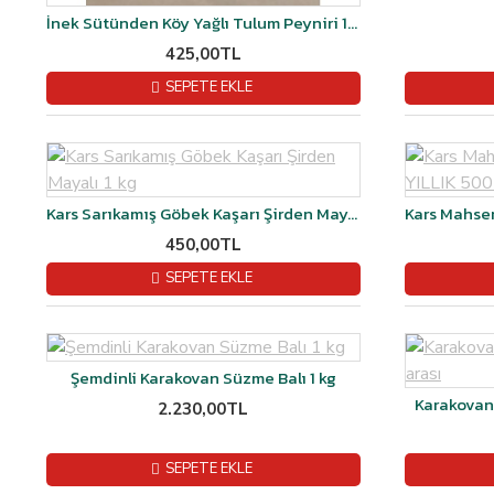
İnek Sütünden Köy Yağlı Tulum Peyniri 1 kğ
425,00TL
SEPETE EKLE
Kars Sarıkamış Göbek Kaşarı Şirden Mayalı 1 kg
450,00TL
SEPETE EKLE
Şemdinli Karakovan Süzme Balı 1 kg
Karakovan 
2.230,00TL
SEPETE EKLE