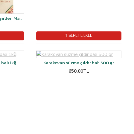
Kars Göbek Kaşar Peyniri 1 kg Şirden Mayalı
SEPETE EKLE
balı 1kğ
Karakovan süzme çıldır balı 500 gr
650,00TL