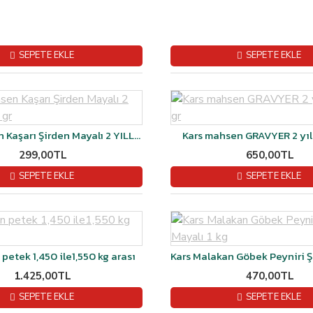
SEPETE EKLE
SEPETE EKLE
Kars Mahsen Kaşarı Şirden Mayalı 2 YILLIK 500 gr
Kars mahsen GRAVYER 2 yıll
299,00TL
650,00TL
SEPETE EKLE
SEPETE EKLE
petek 1,450 ile1,550 kg arası
1.425,00TL
470,00TL
SEPETE EKLE
SEPETE EKLE