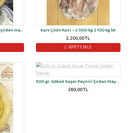
Ardahan Göbek kaşar peyniri şirden mayalı 1 kg
Kars Çıldır Kazı - 2 000 kg 2 100 kg lık
2.200,00TL
SEPETE EKLE
500 gr. Göbek Kaşar Peyniri Şırdan Mayalı
260,00TL