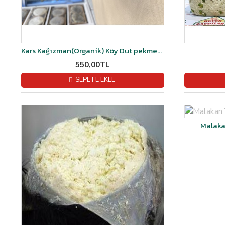
Kars Kağızman(Organik) Köy Dut pekmezi 1.400gr-1.450gr arası kg
550,00TL
SEPETE EKLE
Malakan