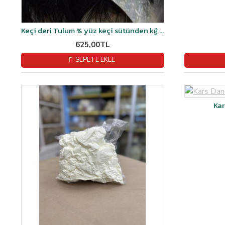
Keçi deri Tulum % yüz keçi sütünden kğ fiyatı
625,00TL
SEPETE EKLE
Kar