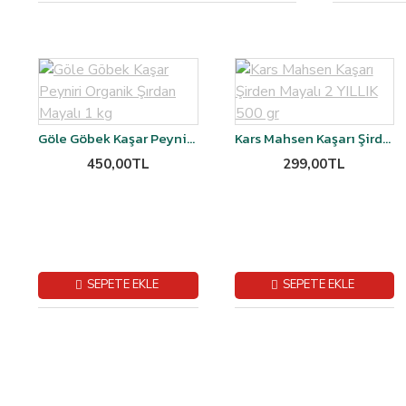
Göle Göbek Kaşar Peyniri Organik Şırdan Mayalı 1 kg
Kars Mahsen Kaşarı Şirden Mayalı 2 YILLIK 500 gr
450,00TL
299,00TL
SEPETE EKLE
SEPETE EKLE