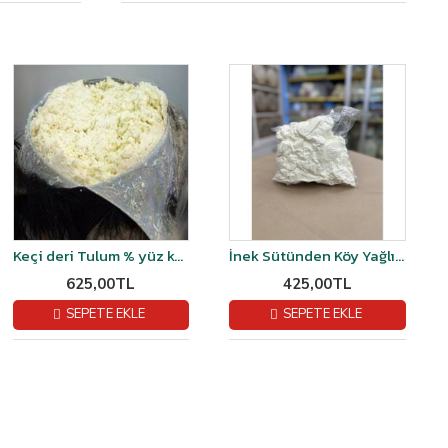
Keçi deri Tulum % yüz keçi sütünden kğ fiyatı
İnek Sütünden Köy Yağlı Tulum Peyniri 1 kğ
625,00TL
425,00TL
SEPETE EKLE
SEPETE EKLE