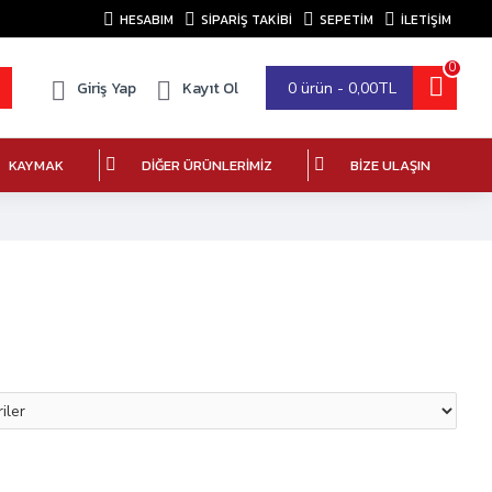
HESABIM
SIPARIŞ TAKIBI
SEPETIM
İLETİŞİM
0
Giriş Yap
Kayıt Ol
0 ürün - 0,00TL
KAYMAK
DIĞER ÜRÜNLERIMIZ
BIZE ULAŞIN