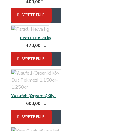
400,00TL
SEPETE EKLE
Fıstıklı Helva kg
470,00TL
SEPETE EKLE
Yusufeli (Organik)Köy Dut Pekmezi 1.150gr-1.250gr
600,00TL
SEPETE EKLE