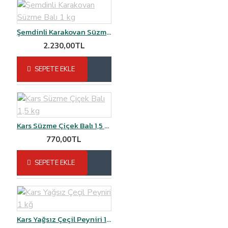
Şemdinli Karakovan Süzme Balı 1 kg
2.230,00TL
SEPETE EKLE
Kars Süzme Çiçek Balı 1,5 kg
770,00TL
SEPETE EKLE
Kars Yağsız Çeçil Peyniri 1 kğ