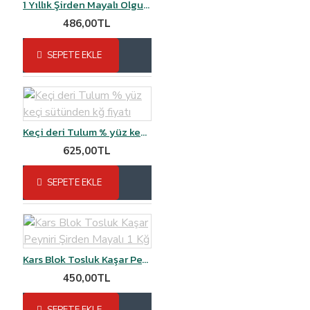
1 Yıllık Şirden Mayalı Olgunlaştırılmış Malakan Kaşar Peyniri 1 kg vakumlu
486,00TL
SEPETE EKLE
Keçi deri Tulum % yüz keçi sütünden kğ fiyatı
625,00TL
SEPETE EKLE
Kars Blok Tosluk Kaşar Peyniri Şirden Mayalı 1 Kğ
450,00TL
SEPETE EKLE