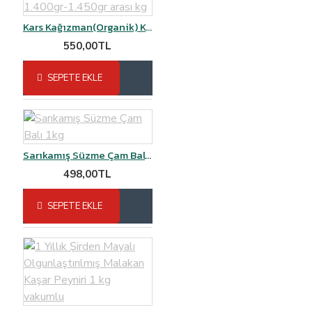
Kars Kağızman(Organik) Köy Dut pekmezi 1.400gr-1.450gr arası kg
550,00TL
SEPETE EKLE
Sarıkamış Süzme Çam Balı 1kg
498,00TL
SEPETE EKLE