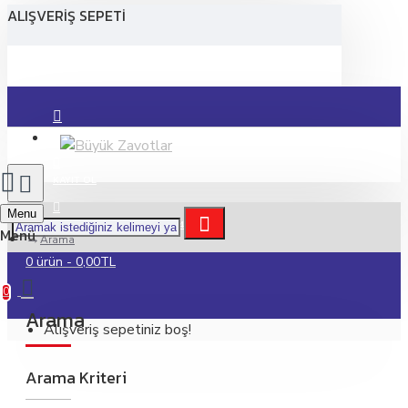
ALIŞVERIŞ SEPETI
GIRIŞ YAP
KAYIT OL
Menu
MÜŞTERİ HİZMETLERİ : 0474 212 1555
Arama
0 ürün - 0,00TL
0
Arama
Alışveriş sepetiniz boş!
Arama Kriteri