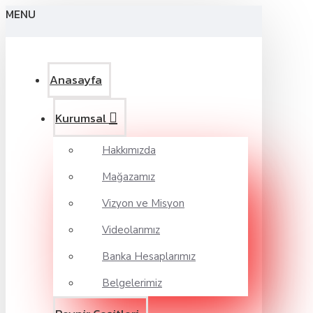
MENU
Anasayfa
Kurumsal
Hakkımızda
Mağazamız
Vizyon ve Misyon
Videolarımız
Banka Hesaplarımız
Belgelerimiz