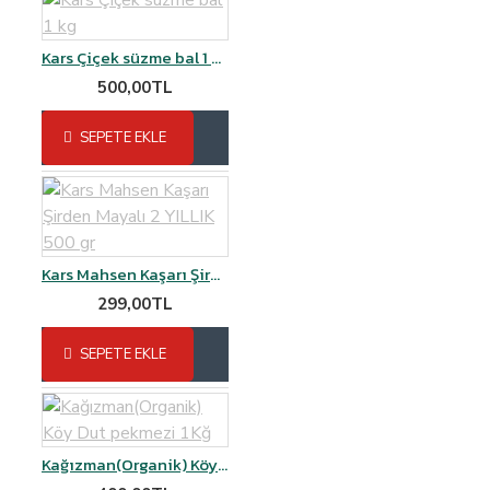
Kars Çiçek süzme bal 1 kg
500,00TL
SEPETE EKLE
Kars Mahsen Kaşarı Şirden Mayalı 2 YILLIK 500 gr
299,00TL
SEPETE EKLE
Kağızman(Organik) Köy Dut pekmezi 1Kğ