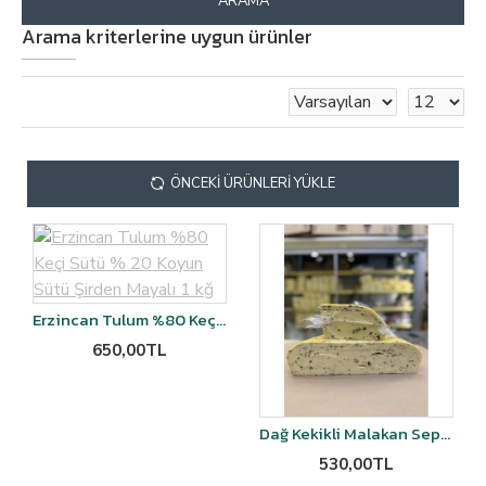
ARAMA
Arama kriterlerine uygun ürünler
ÖNCEKI ÜRÜNLERI YÜKLE
Erzincan Tulum %80 Keçi Sütü % 20 Koyun Sütü Şirden Mayalı 1 kğ
650,00TL
Dağ Kekikli Malakan Sepet Kaşar Peyniri Şirden Mayalı- 1kg
530,00TL