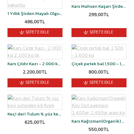
Kars Mahsen Kaşarı Şirden Mayalı 2 YILLIK 500 gr
1 Yıllık Şirden Mayalı Olgunlaştırılmış Malakan Kaşar Peyniri 1 kg vakumlu
299,00TL
486,00TL
SEPETE EKLE
SEPETE EKLE
Kars Çıldır Kazı - 2 000 kg 2 100 kg lık
Çiçek petek bal 1,500 - 1,600 kg
2.200,00TL
800,00TL
SEPETE EKLE
SEPETE EKLE
Keçi deri Tulum % yüz keçi sütünden kğ fiyatı
Kars Kağızman(Organik) Köy Dut pekmezi 1.400gr-1.450gr arası kg
625,00TL
550,00TL