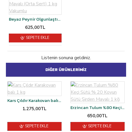
Beyaz Peynir Olgunlaştırılmış %60 Keçi %20 Koyun % 20 Manda sütü- Şirden Mayalı (Orta Sert) 1 kg Vakumlu
625,00TL
SEPETE EKLE
Listenin sonuna geldiniz.
DIĞER ÜRÜNLERIMIZ
Kars Çıldır Karakovan balı 1 kg
Erzincan Tulum %80 Keçi Sütü % 20 Koyun Sütü Şirden Mayalı 1 kğ
1.275,00TL
650,00TL
SEPETE EKLE
SEPETE EKLE