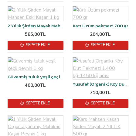
2 Yıllık Şirden Mayalı Mahsen Eski Kaşarı 1 kg
Katı Üzüm pekmezi 700 gr
585,00TL
204,00TL
SEPETE EKLE
SEPETE EKLE
Güvermiş tuluk yeşil çeçil peyniri 1 kg
Yusufeli(Organik) Köy Dut Pekmezi 1,400 kğ-1450 kğ arası
400,00TL
710,00TL
SEPETE EKLE
SEPETE EKLE