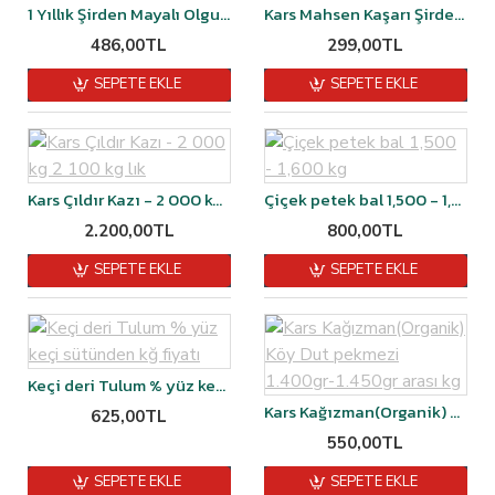
1 Yıllık Şirden Mayalı Olgunlaştırılmış Malakan Kaşar Peyniri 1 kg vakumlu
Kars Mahsen Kaşarı Şirden Mayalı 2 YILLIK 500 gr
486,00TL
299,00TL
SEPETE EKLE
SEPETE EKLE
Kars Çıldır Kazı - 2 000 kg 2 100 kg lık
Çiçek petek bal 1,500 - 1,600 kg
2.200,00TL
800,00TL
SEPETE EKLE
SEPETE EKLE
Keçi deri Tulum % yüz keçi sütünden kğ fiyatı
Kars Kağızman(Organik) Köy Dut pekmezi 1.400gr-1.450gr arası kg
625,00TL
550,00TL
SEPETE EKLE
SEPETE EKLE