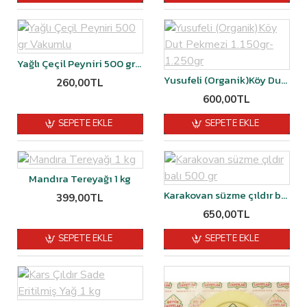
Yağlı Çeçil Peyniri 500 gr Vakumlu
Yusufeli (Organik)Köy Dut Pekmezi 1.150gr-1.250gr
260,00TL
600,00TL
SEPETE EKLE
SEPETE EKLE
Mandıra Tereyağı 1 kg
Karakovan süzme çıldır balı 500 gr
399,00TL
650,00TL
SEPETE EKLE
SEPETE EKLE