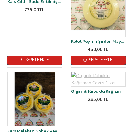
Kars Çıldır Sade Eritilmiş Yağ 1 kg
725,00TL
Kolot Peyniri Şirden Mayalı 1 kg
450,00TL
SEPETE EKLE
SEPETE EKLE
Organik Kabuklu Kağızman Cevizi 1 kg
285,00TL
Kars Malakan Göbek Peyniri Şirden Mayalı 1 kg