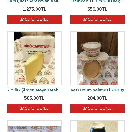
Kars Çıldır Karakovan balı 1 kg
Erzincan Tulum %80 Keçi Sütü % 20 Koyun Sütü Şirden Mayalı 1 kğ
1.275,00TL
650,00TL
SEPETE EKLE
SEPETE EKLE
2 Yıllık Şirden Mayalı Mahsen Eski Kaşarı 1 kg
Katı Üzüm pekmezi 700 gr
585,00TL
204,00TL
SEPETE EKLE
SEPETE EKLE