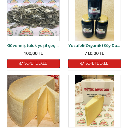
Güvermiş tuluk yeşil çeçil peyniri 1 kg
Yusufeli(Organik) Köy Dut Pekmezi 1,400 kğ-1450 kğ arası
400,00TL
710,00TL
SEPETE EKLE
SEPETE EKLE