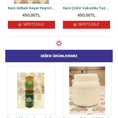
Kars Göbek Kaşar Peyniri 1 kg Şirden Mayalı
Kars Çıldır Vakumlu Taze Kaşar Peyniri Şırdan Mayalı 1 kg
450,00TL
450,00TL
SEPETE EKLE
SEPETE EKLE
DIĞER ÜRÜNLERIMIZ