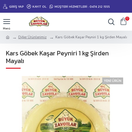
GIRIŞ YAP
KAYIT OL
MÜŞTERİ HİZMETLERİ : 0474 212 1555
0
Diğer Ürünlerimiz
Kars Göbek Kaşar Peyniri 1 kg Şirden Mayalı
Kars Göbek Kaşar Peyniri 1 kg Şirden
Mayalı
YENI ÜRÜN