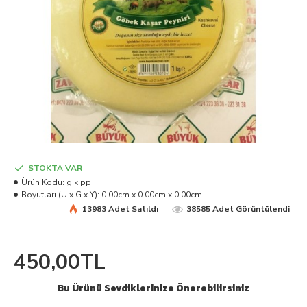
STOKTA VAR
Ürün Kodu:
g,k,pp
Boyutları (U x G x Y):
0.00cm x 0.00cm x 0.00cm
13983 Adet Satıldı
38585 Adet Görüntülendi
450,00TL
Bu Ürünü Sevdiklerinize Önerebilirsiniz