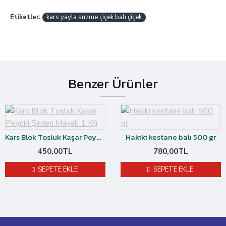
Etiketler:
kars yayla süzme çiçek balı çiçek
Benzer Ürünler
Kars Blok Tosluk Kaşar Peyniri Şirden Mayalı 1 Kğ
Hakiki kestane balı 500 gr
450,00TL
780,00TL
SEPETE EKLE
SEPETE EKLE