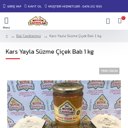
GIRIŞ YAP
KAYIT OL
MÜŞTERİ HİZMETLERİ : 0474 212 1555
0
Bal Çeşitlerimiz
Kars Yayla Süzme Çiçek Balı 1 kg
Kars Yayla Süzme Çiçek Balı 1 kg
YENI ÜRÜN