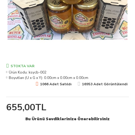
STOKTA VAR
Ürün Kodu:
ksycb-002
Boyutları (U x G x Y):
0.00cm x 0.00cm x 0.00cm
1066 Adet Satıldı
16953 Adet Görüntülendi
655,00TL
Bu Ürünü Sevdiklerinize Önerebilirsiniz