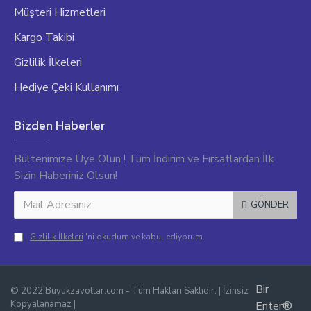
Müşteri Hizmetleri
Kargo Takibi
Gizlilik İlkeleri
Hediye Çeki Kullanımı
Bizden Haberler
Bültenimize Üye Olun ! Tüm İndirim ve Fırsatlardan İlk
Sizin Haberiniz Olsun!
GÖNDER
Gizlilik İlkeleri
'ni okudum ve kabul ediyorum.
Bir
© 2022 Buyukzavotlar.com - Tüm Hakları Saklıdır. | İzinsiz
Kopyalanamaz |
Enter®