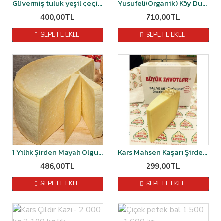
Güvermiş tuluk yeşil çeçil peyniri 1 kg
Yusufeli(Organik) Köy Dut Pekmezi 1,400 kğ-1450 kğ arası
400,00TL
710,00TL
SEPETE EKLE
SEPETE EKLE
1 Yıllık Şirden Mayalı Olgunlaştırılmış Malakan Kaşar Peyniri 1 kg vakumlu
Kars Mahsen Kaşarı Şirden Mayalı 2 YILLIK 500 gr
486,00TL
299,00TL
SEPETE EKLE
SEPETE EKLE