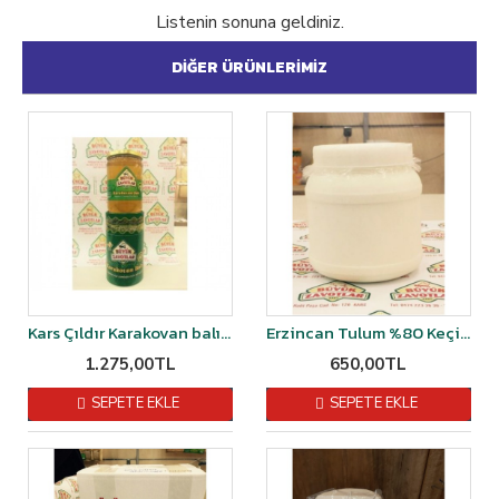
Listenin sonuna geldiniz.
DIĞER ÜRÜNLERIMIZ
Kars Çıldır Karakovan balı 1 kg
Erzincan Tulum %80 Keçi Sütü % 20 Koyun Sütü Şirden Mayalı 1 kğ
1.275,00TL
650,00TL
SEPETE EKLE
SEPETE EKLE