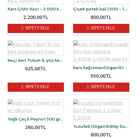
Kars Çıldır Kazı - 2 000 kg 2 100 kg lık
Çiçek petek bal 1,500 - 1,600 kg
2.200,00TL
800,00TL
SEPETE EKLE
SEPETE EKLE
Keçi deri Tulum % yüz keçi sütünden kğ fiyatı
Kars Kağızman(Organik) Köy Dut pekmezi 1.400gr-1.450gr arası kg
625,00TL
550,00TL
SEPETE EKLE
SEPETE EKLE
Yağlı Çeçil Peyniri 500 gr Vakumlu
Yusufeli (Organik)Köy Dut Pekmezi 1.150gr-1.250gr
260,00TL
600,00TL