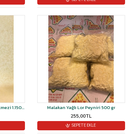
Yusufeli (Organik)Köy Dut Pekmezi 1.150gr-1.250gr
Malakan Yağlı Lor Peyniri 500 gr
255,00TL
SEPETE EKLE