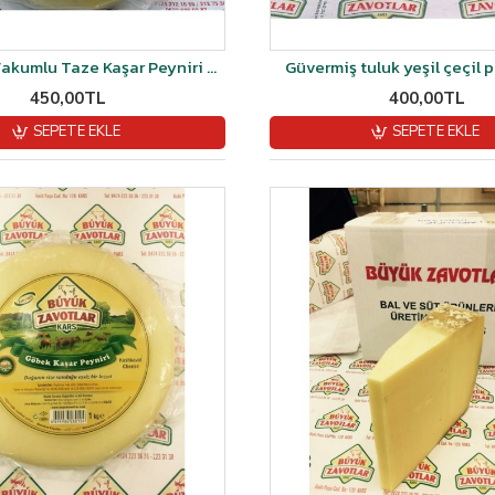
Kars Çıldır Vakumlu Taze Kaşar Peyniri Şırdan Mayalı 1 kg
Güvermiş tuluk yeşil çeçil p
450,00TL
400,00TL
SEPETE EKLE
SEPETE EKLE