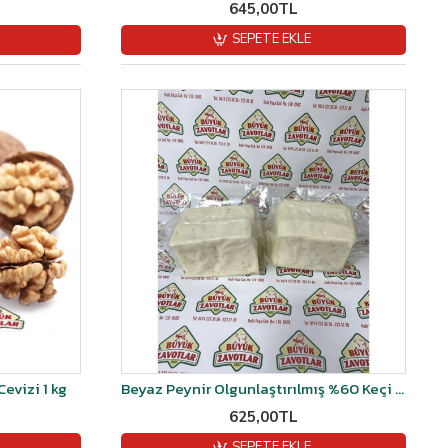
645,00TL
SEPETE EKLE
evizi 1 kg
Beyaz Peynir Olgunlaştırılmış %60 Keçi %20 Koyun % 20 Manda sütü- Şirden Mayalı (Orta Sert) 1 kg Vakumlu
625,00TL
SEPETE EKLE