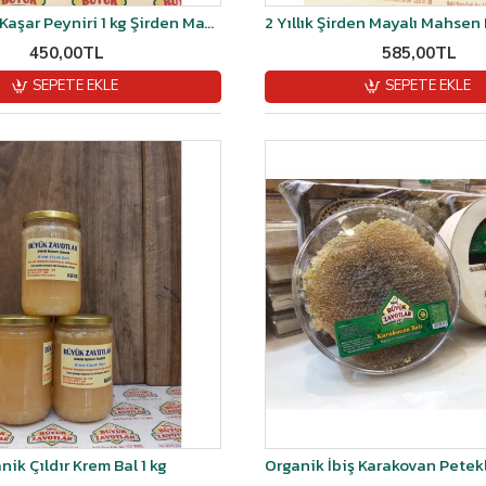
Kars Göbek Kaşar Peyniri 1 kg Şirden Mayalı
450,00TL
585,00TL
SEPETE EKLE
SEPETE EKLE
nik Çıldır Krem Bal 1 kg