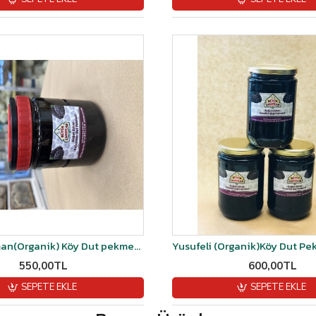
Kars Kağızman(Organik) Köy Dut pekmezi 1.400gr-1.450gr arası kg
550,00TL
600,00TL
SEPETE EKLE
SEPETE EKLE