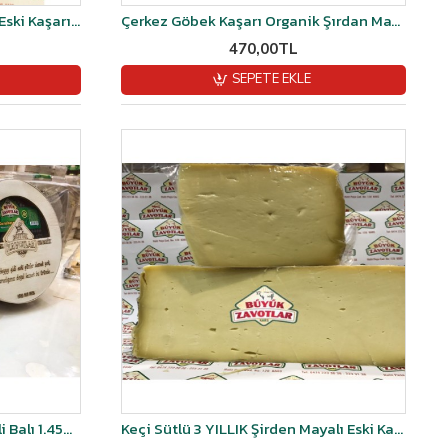
2 Yıllık Şirden Mayalı Mahsen Eski Kaşarı 1 kg
Çerkez Göbek Kaşarı Organik Şırdan Mayalı 1 kg
470,00TL
SEPETE EKLE
Organik İbiş Karakovan Petekli Balı 1.450-1.500 Kg
Keçi Sütlü 3 YILLIK Şirden Mayalı Eski Kaşar Peyniri Vakumlu 1 kg