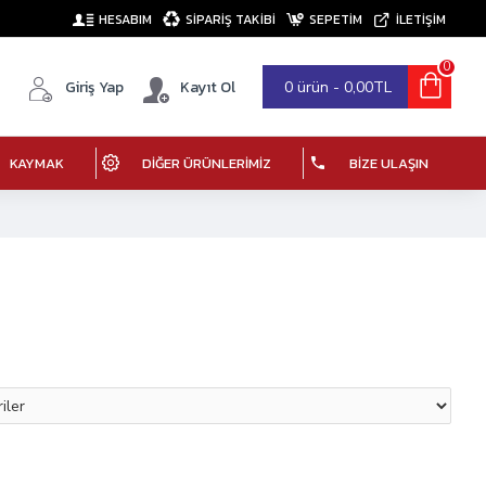
HESABIM
SIPARIŞ TAKIBI
SEPETIM
İLETİŞİM
0
Giriş Yap
Kayıt Ol
0 ürün - 0,00TL
KAYMAK
DIĞER ÜRÜNLERIMIZ
BIZE ULAŞIN