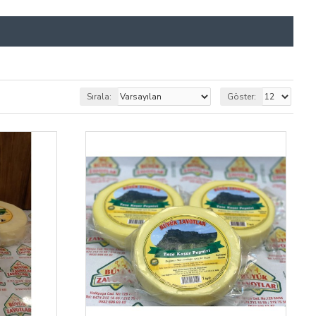
Sırala:
Göster: