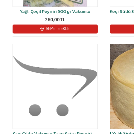
Yağlı Çeçil Peyniri 500 gr Vakumlu
260,00TL
SEPETE EKLE
Kars Çıldır Vakumlu Taze Kaşar Peyniri Şırdan Mayalı 10 Adet 1 kg