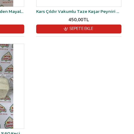
Kars Hediyelik Taze Kaşarı Şirden Mayalı vakumlu 2 Kğ
Kars Çıldır Vakumlu Taze Kaşar Peyniri Şırdan Mayalı 1 kg
450,00TL
SEPETE EKLE
Beyaz Peynir Olgunlaştırılmış %60 Keçi %20 Koyun % 20 Manda sütü- Şirden Mayalı (Orta Sert) 1 kg Vakumlu