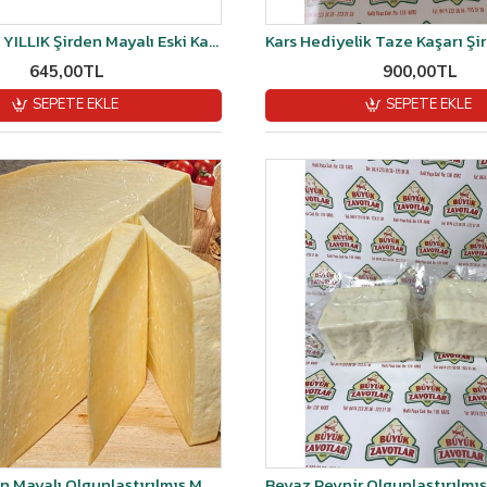
Keçi Sütlü 3 YILLIK Şirden Mayalı Eski Kaşar Peyniri Vakumlu 1 kg
645,00TL
900,00TL
SEPETE EKLE
SEPETE EKLE
1 Yıllık Şirden Mayalı Olgunlaştırılmış Malakan Kaşar Peyniri 1 kg vakumlu