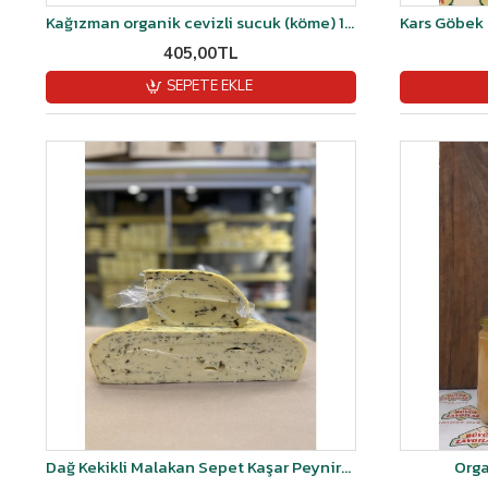
Kağızman organik cevizli sucuk (köme) 1kğ
405,00TL
SEPETE EKLE
Dağ Kekikli Malakan Sepet Kaşar Peyniri Şirden Mayalı- 1kg
Orga